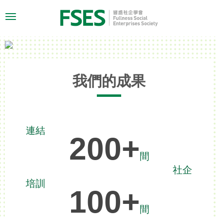
Toggle
navigation
我們的成果
連結
200
+
間
社企
培訓
100
+
間