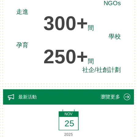
NGOs
走進
300
+
間
學校
孕育
250
+
間
社企/社創計劃
最新活動
瀏覽更多
NOV
25
2025