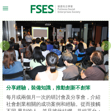
Toggle
navigation
分享經驗，裝備知識，推動創新不創笨
每月或兩個月一次的研討會及分享會，介紹
社會創業相關的成功案例和經驗。從而接觸
不同 界别的人，並且彼此結網，共組平台；